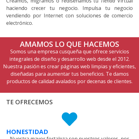
Creamos, migramos o rediseñamos tu
Tienda
Virtual
haciendo crecer tu negocio. Impulsa tu negocio
vendiendo por Internet con soluciones de comercio
electrónico.
AMAMOS LO QUE HACEMOS
Somos una empresa cusqueña que ofrece servicios
integrales de diseño y desarrollo web desde el 2012.
Nuestra pasión es crear páginas web limpias y eficientes,
diseñadas para aumentar tus beneficios. Te damos
productos de calidad avalados por decenas de clientes.
TE OFRECEMOS
HONESTIDAD
Nuestra mayor fortaleza son nuestros valores, por